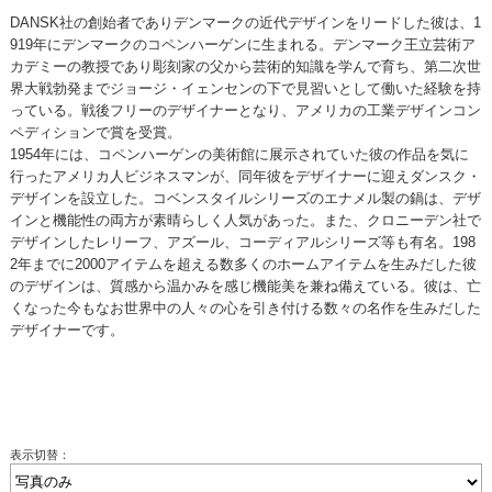
DANSK社の創始者でありデンマークの近代デザインをリードした彼は、1
919年にデンマークのコペンハーゲンに生まれる。デンマーク王立芸術ア
カデミーの教授であり彫刻家の父から芸術的知識を学んで育ち、第二次世
界大戦勃発までジョージ・イェンセンの下で見習いとして働いた経験を持
っている。戦後フリーのデザイナーとなり、アメリカの工業デザインコン
ペディションで賞を受賞。
1954年には、コペンハーゲンの美術館に展示されていた彼の作品を気に
行ったアメリカ人ビジネスマンが、同年彼をデザイナーに迎えダンスク・
デザインを設立した。コベンスタイルシリーズのエナメル製の鍋は、デザ
インと機能性の両方が素晴らしく人気があった。また、クロニーデン社で
デザインしたレリーフ、アズール、コーディアルシリーズ等も有名。198
2年までに2000アイテムを超える数多くのホームアイテムを生みだした彼
のデザインは、質感から温かみを感じ機能美を兼ね備えている。彼は、亡
くなった今もなお世界中の人々の心を引き付ける数々の名作を生みだした
デザイナーです。
表示切替：