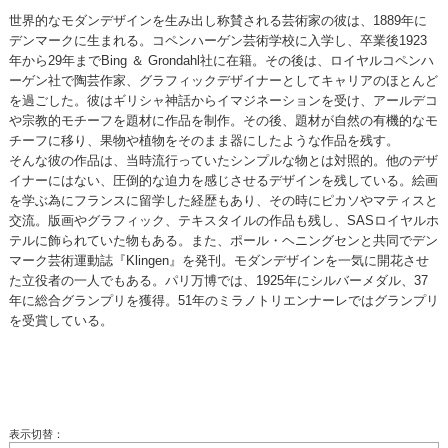
世界的なモダンデザインを生み出し称賛される芸術家の彼は、1889年に
デンマークに生まれる。コペンハーゲン芸術学校に入学し、卒業後1923
年から29年までBing ＆ Grondahl社に在籍。その後は、ロイヤルコペンハ
ーゲン社で陶芸作家、グラフィックデザイナーとしてキャリアのほとんど
を過ごした。彼はギリシャ神話からイマジネーションを受け、アールデコ
や宗教的モチーフを題材に作品を制作。その後、題材が自然の有機的なモ
チーフに移り、果物や植物をそのまま器にしたような作品を残す。
そんな彼の作品は、当時流行っていたシンプルな物とは対照的。他のデザ
イナーにはない、圧倒的な迫力を感じさせるデザインを残している。絵画
を学ぶ為にフランスに留学した経歴もあり、その時にピカソやマティスと
交流。版画やグラフィック、テキスタイルの作品も残し、SASロイヤルホ
テルに飾られていた物もある。また、ポール・ヘニングセンと共同でデン
マーク芸術運動誌『Klingen』を発刊。モダンデザインを一気に開花させ
た立役者の一人でもある。パリ万博では、1925年にシルバーメダル、37
年に総合グランプリを獲得。51年のミラノトリエンナーレではグランプリ
を受賞している。
表示切替：