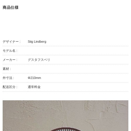
商品仕様
デザイナー :
Stig Lindberg
モデル名 :
メーカー :
グスタフスベリ
素材 :
外寸法 :
Φ210mm
配送区分 :
通常料金