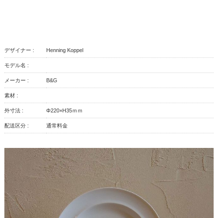
デザイナー :
Henning Koppel
モデル名 :
メーカー :
B&G
素材 :
外寸法 :
Φ220×H35ｍｍ
配送区分 :
通常料金