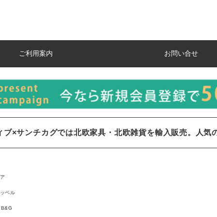
ご利用案内
お問い合せ
ィブ×サンチカグでは北欧家具・北欧雑貨を輸入販売。人気
ア
ッペル
B&G