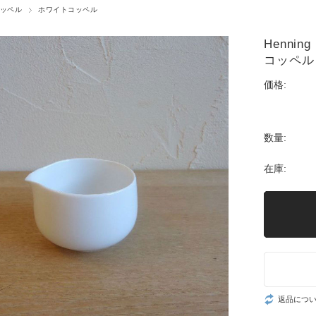
ッペル
ホワイトコッペル
Henni
コッペル
価格:
数量:
在庫:
返品につ