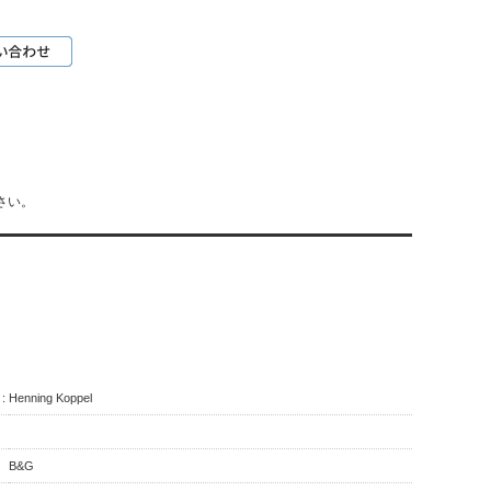
さい。
:
Henning Koppel
B&G