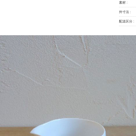
素材 :
外寸法 :
配送区分 :