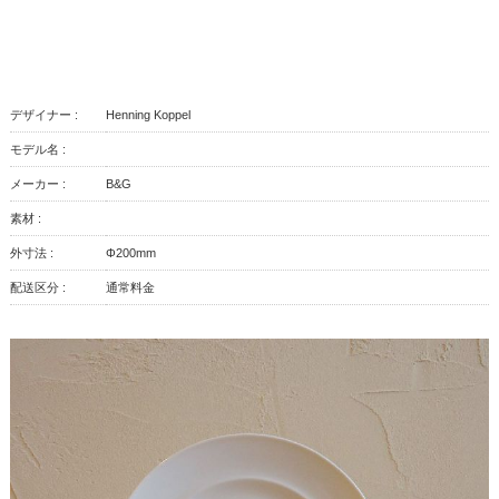
デザイナー :
Henning Koppel
モデル名 :
メーカー :
B&G
素材 :
外寸法 :
Φ200mm
配送区分 :
通常料金