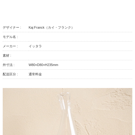
デザイナー :
Kaj Franck（カイ・フランク）
モデル名 :
メーカー :
イッタラ
素材 :
外寸法 :
W80×D80×H235mm
配送区分 :
通常料金