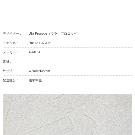
デザイナー :
Ulla Procope（ウラ・プロコッペ）
モデル名 :
Ruska / ルスカ
メーカー :
ARABIA
素材 :
外寸法 :
Φ200×H35mm
配送区分 :
通常料金