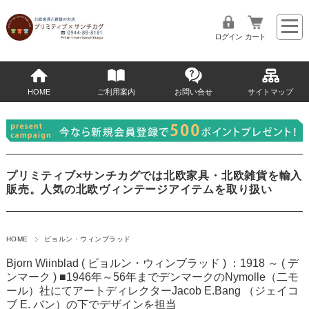
ログイン
カート
HOME
ご利用案内
お問い合せ
サイトマップ
プリミティブ×サンチカグでは北欧家具・北欧雑貨を輸入
販売。人気の北欧ヴィンテージアイテムを取り扱い
HOME
ビョルン・ウィンブラッド
Bjorn Wiinblad ( ビョルン・ウィンブラッド ) ：1918 ～ ( デ
ンマーク )
■1946年～56年までデンマークのNymolle（二モ
ール）社にてアートディレクターJacob E.Bang （ジェイコ
ブ E. バン）の下でデザインを担当