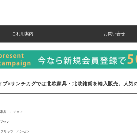
ご利用案内
お問い合せ
ィブ×サンチカグでは北欧家具・北欧雑貨を輸入販売。人気
家具
チェア
ブセン
フリッツ・ハンセン