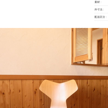
素材 :
外寸法 :
配送区分 :