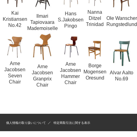
Nanna
Kai
Hans
Ilmari
Ole Wanscher
Ditzel
Kristiansen
S.Jakobsen
Tapiovaara
Rungstedlund
Trinidad
No.42
Pingo
Mademoiselle
Arne
Arne
Borge
Arne
Jacobsen
Jacobsen
Mogensen
Jacobsen
Alvar Aalto
Seven
Hammer
Oresund
Granprix
No.69
Chair
Chair
Chair
個人情報の取り扱いについて
特定商取引法に関する表示