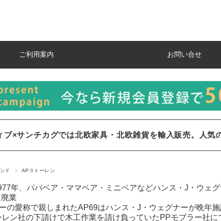
ご利用案内
お問い合せ
ィブ×サンチカグでは北欧家具・北欧雑貨を輸入販売。人気
ンド
APストーレン
～1977年、パパベア・ママベア・ミニベアなどハンス・J・ウ
に廃業
アーの愛称で親しまれたAP69はハンス・J・ウェグナーが晩年
ーレン社の下請けで木工作業を請け負っていたPPモブラー社に