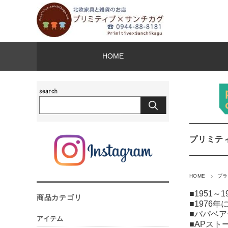
HOME
プリミテ
HOME
ブラ
■1951
商品カテゴリ
■1976年
■パパベ
アイテム
■APスト