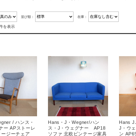
並び順：
在庫：
4件を表示
egner / ハンス・
Hans・J・Wegner/ハン
Hans 
ナー APストーレ
ス・J・ウェグナー AP18
J・ウェ
 イージーチェア
ソファ 北欧ビンテージ家具
ン AP6