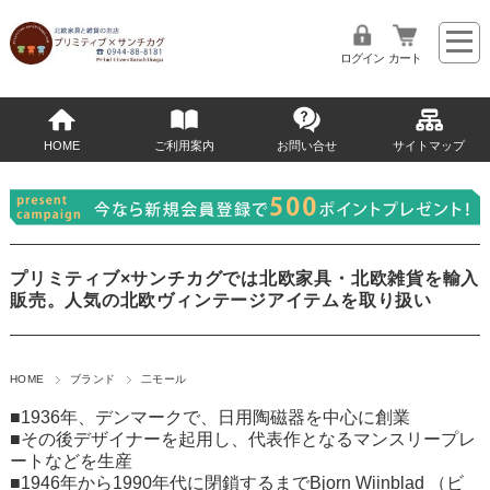
ログイン
カート
HOME
ご利用案内
お問い合せ
サイトマップ
プリミティブ×サンチカグでは北欧家具・北欧雑貨を輸入
販売。人気の北欧ヴィンテージアイテムを取り扱い
HOME
ブランド
二モール
■1936年、デンマークで、日用陶磁器を中心に創業
■その後デザイナーを起用し、代表作となるマンスリープレ
ートなどを生産
■1946年から1990年代に閉鎖するまでBjorn Wiinblad （ビ